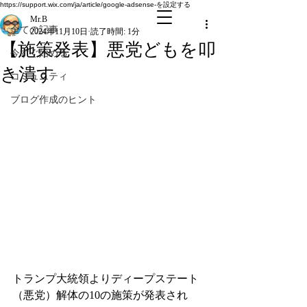
全ての記事
https://support.wix.com/ja/article/google-adsense-を設定する
Mr.B
全ての記事
2024年11月10日
読了時間: 1分
【施策発表】悪党どもを叩
今すぐ始める
き潰す
コミュニティ
ブログ作成のヒント
トランプ大統領よりディープステート
（悪党）解体の10の施策が発表され