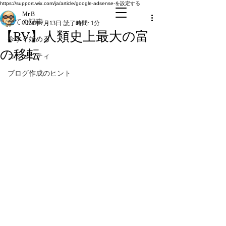
全ての記事
https://support.wix.com/ja/article/google-adsense-を設定する
Mr.B
全ての記事
2024年7月13日
読了時間: 1分
【RV】人類史上最大の富
今すぐ始める
の移転
コミュニティ
ブログ作成のヒント