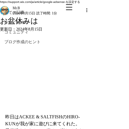
全ての記事
https://support.wix.com/ja/article/google-adsense-を設定する
Mr.B
全ての記事
2024年8月15日
読了時間: 1分
お盆休みは
今すぐ始める
更新日：
2024年8月15日
コミュニティ
ブログ作成のヒント
昨日は
ACKEE & SALTFISHのHIRO-
KUNが我が家に遊びに来てくれた。