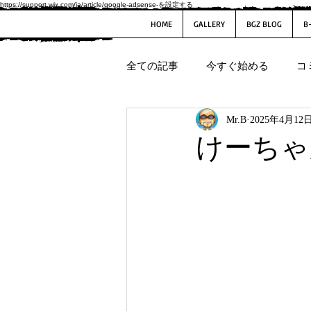
https://support.wix.com/ja/article/google-adsense-を設定する
HOME
GALLERY
BGZ BLOG
B
全ての記事
今すぐ始める
コ
Mr.B
2025年4月12
けーちゃ