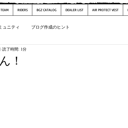
-TEAM
RIDERS
BGZ CATALOG
DEALER LIST
AIR PROTECT VEST
ミュニティ
ブログ作成のヒント
日
読了時間: 1分
ん！