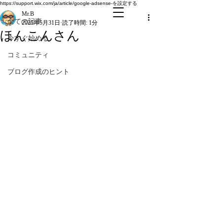
全ての記事
https://support.wix.com/ja/article/google-adsense-を設定する
Mr.B
全ての記事
2025年5月31日
読了時間: 1分
ほんこんさん
今すぐ始める
コミュニティ
ブログ作成のヒント