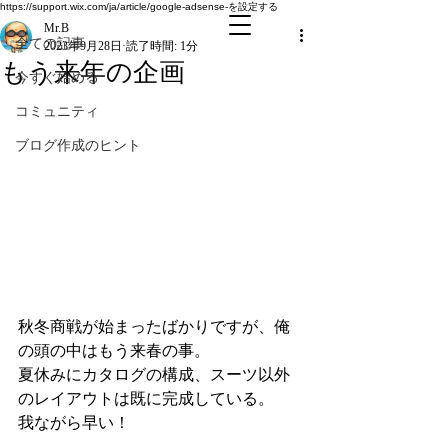
全ての記事
https://support.wix.com/ja/article/google-adsense-を設定する
Mr.B
全ての記事
2023年9月28日
読了時間: 1分
もう来年の企画
今すぐ始める
コミュニティ
ブログ作成のヒント
秋冬商戦が始まったばかりですが、俺
の頭の中はもう来春の事。
夏休みにカタログの構成、スーツ以外
のレイアウトは既に完成している。
我ながら早い！