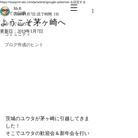
全ての記事
https://support.wix.com/ja/article/google-adsense-を設定する
Mr.B
全ての記事
2019年1月7日
読了時間: 1分
ようこそ茅ヶ崎へ
今すぐ始める
更新日：
2019年1月7日
コミュニティ
ブログ作成のヒント
茨城のユウタが茅ヶ崎に引越してきま
した！
そこでユウタの歓迎会＆新年会を行い