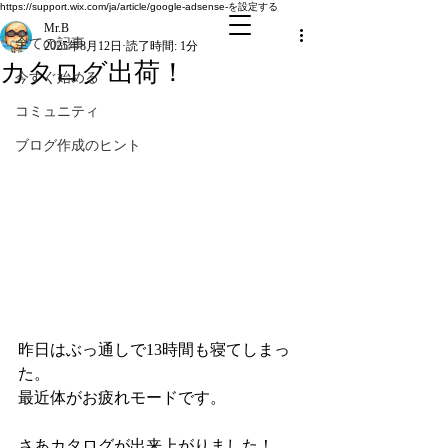
全ての記事
https://support.wix.com/ja/article/google-adsense-を設定する
Mr.B
全ての記事
2025年8月12日
読了時間: 1分
カタログ出荷！
今すぐ始める
コミュニティ
ブログ作成のヒント
昨日はぶっ通しで13時間も寝てしまっ
た。
最近体がお疲れモードです。
さあカタログが出来上がりました！