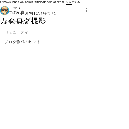
全ての記事
https://support.wix.com/ja/article/google-adsense-を設定する
Mr.B
全ての記事
2021年7月20日
読了時間: 1分
カタログ撮影
今すぐ始める
コミュニティ
ブログ作成のヒント