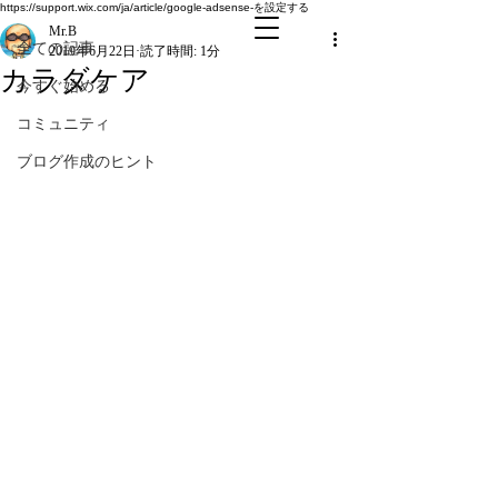
全ての記事
https://support.wix.com/ja/article/google-adsense-を設定する
Mr.B
全ての記事
2019年6月22日
読了時間: 1分
カラダケア
今すぐ始める
コミュニティ
ブログ作成のヒント