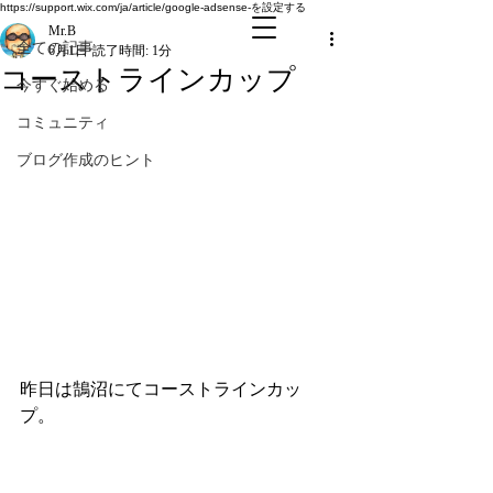
全ての記事
https://support.wix.com/ja/article/google-adsense-を設定する
Mr.B
全ての記事
6月1日
読了時間: 1分
コーストラインカップ
今すぐ始める
コミュニティ
ブログ作成のヒント
昨日は鵠沼にてコーストラインカッ
プ。