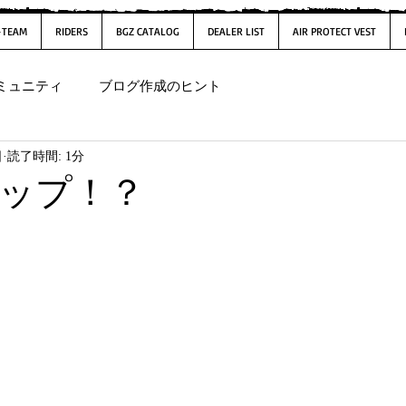
-TEAM
RIDERS
BGZ CATALOG
DEALER LIST
AIR PROTECT VEST
ミュニティ
ブログ作成のヒント
日
読了時間: 1分
ップ！？