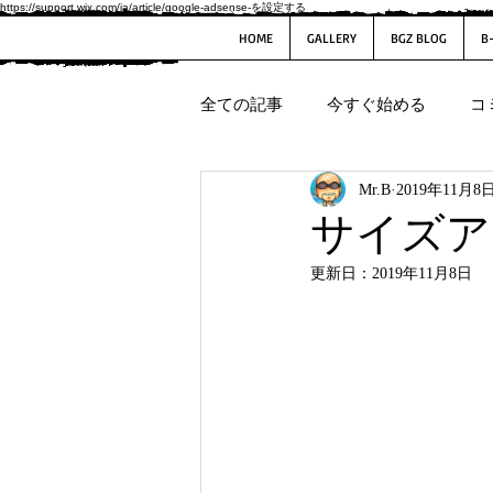
https://support.wix.com/ja/article/google-adsense-を設定する
HOME
GALLERY
BGZ BLOG
B
全ての記事
今すぐ始める
コ
Mr.B
2019年11月8
サイズア
更新日：
2019年11月8日