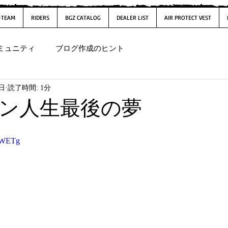
-TEAM
RIDERS
BGZ CATALOG
DEALER LIST
AIR PROTECT VEST
ミュニティ
ブログ作成のヒント
3日
読了時間: 1分
ン人生最後の夢
6RWETg