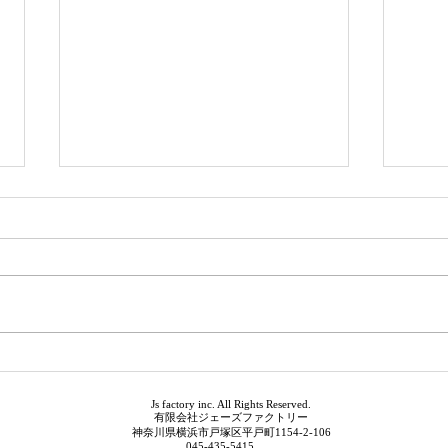
おふ
夏季休暇のお知らせ
Js factory inc. All Rights Reserved.
有限会社ジェーズファクトリー
神奈川県横浜市戸塚区平戸町1154-2-106
045-435-5415