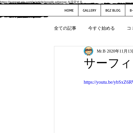
https://support.wix.com/ja/article/google-adsense-を設定する
HOME
GALLERY
BGZ BLOG
B
全ての記事
今すぐ始める
コ
Mr.B
2020年11月1
サーフィ
https://youtu.be/ybSxZ