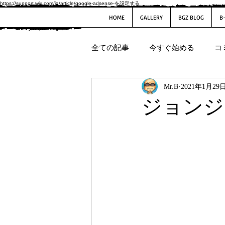
https://support.wix.com/ja/article/google-adsense-を設定する
HOME
GALLERY
BGZ BLOG
B
全ての記事
今すぐ始める
コ
Mr.B
2021年1月29
ジョンジ