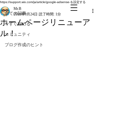
全ての記事
https://support.wix.com/ja/article/google-adsense-を設定する
Mr.B
全ての記事
2019年9月24日
読了時間: 1分
ホームページリニューア
今すぐ始める
ル！
コミュニティ
ブログ作成のヒント