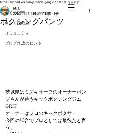
全ての記事
https://support.wix.com/ja/article/google-adsense-を設定する
Mr.B
全ての記事
2019年12月3日
読了時間: 1分
ボクシングパンツ
今すぐ始める
コミュニティ
ブログ作成のヒント
茨城県はミズキサーフのオーナーボン
ジさんが通うキックボクシングジム
GRIT
オーナーはプロのキックボクサー！
今回の試合でプロとしては最後だと言
う。