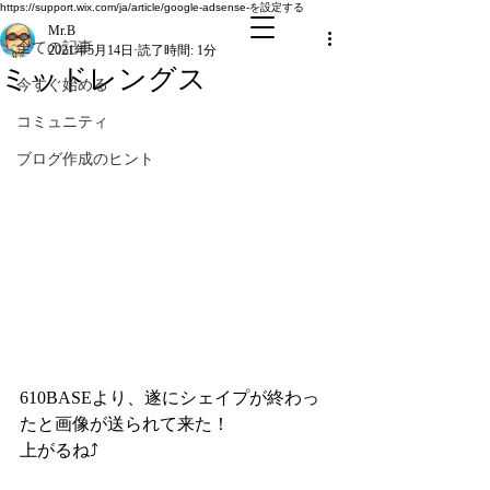
全ての記事
https://support.wix.com/ja/article/google-adsense-を設定する
Mr.B
全ての記事
2021年5月14日
読了時間: 1分
ミッドレングス
今すぐ始める
コミュニティ
ブログ作成のヒント
610BASEより、遂にシェイプが終わっ
たと画像が送られて来た！
上がるね⤴️