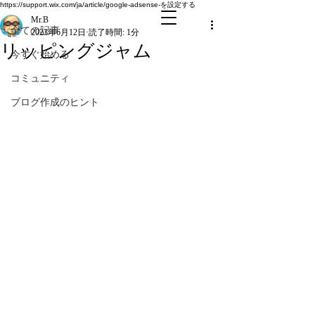
全ての記事
https://support.wix.com/ja/article/google-adsense-を設定する
Mr.B
全ての記事
2023年6月12日
読了時間: 1分
リッピングジャム
今すぐ始める
コミュニティ
ブログ作成のヒント