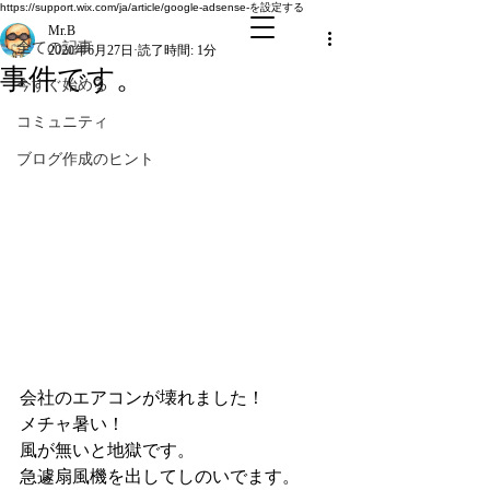
全ての記事
https://support.wix.com/ja/article/google-adsense-を設定する
Mr.B
全ての記事
2020年6月27日
読了時間: 1分
事件です。
今すぐ始める
コミュニティ
ブログ作成のヒント
会社のエアコンが壊れました！
メチャ暑い！
風が無いと地獄です。
急遽扇風機を出してしのいでます。