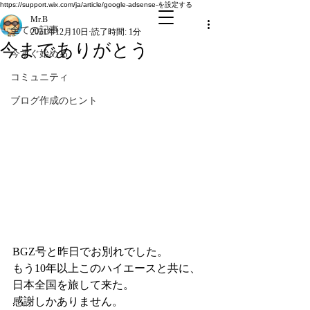
全ての記事
https://support.wix.com/ja/article/google-adsense-を設定する
Mr.B
全ての記事
2021年12月10日
読了時間: 1分
今までありがとう
今すぐ始める
コミュニティ
ブログ作成のヒント
BGZ号と昨日でお別れでした。
もう10年以上このハイエースと共に、
日本全国を旅して来た。
感謝しかありません。