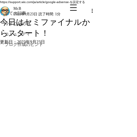
全ての記事
https://support.wix.com/ja/article/google-adsense-を設定する
Mr.B
全ての記事
2023年9月23日
読了時間: 1分
今日はセミファイナルか
今すぐ始める
らスタート！
コミュニティ
更新日：
2023年9月23日
ブログ作成のヒント