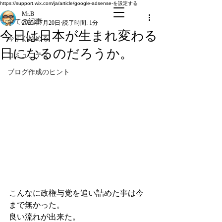
全ての記事
https://support.wix.com/ja/article/google-adsense-を設定する
Mr.B
全ての記事
2025年7月20日
読了時間: 1分
今日は日本が生まれ変わる
今すぐ始める
日になるのだろうか。
コミュニティ
ブログ作成のヒント
こんなに政権与党を追い詰めた事は今
まで無かった。
良い流れが出来た。