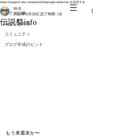
全ての記事
https://support.wix.com/ja/article/google-adsense-を設定する
Mr.B
全ての記事
2022年10月28日
読了時間: 1分
伝説祭info
今すぐ始める
コミュニティ
ブログ作成のヒント
もう来週末か〜