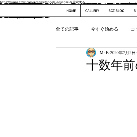
https://support.wix.com/ja/article/google-adsense-を設定する
HOME
GALLERY
BGZ BLOG
B
全ての記事
今すぐ始める
コ
Mr.B
2020年7月2日
十数年前