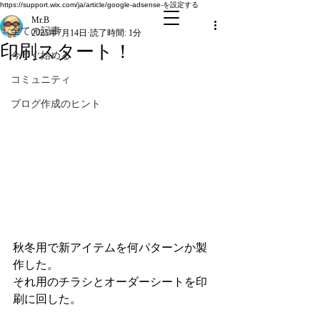
全ての記事
https://support.wix.com/ja/article/google-adsense-を設定する
Mr.B
全ての記事
2025年7月14日
読了時間: 1分
印刷スタート！
今すぐ始める
コミュニティ
ブログ作成のヒント
秋冬用で新アイテムを何パターンか製
作した。
それ用のチラシとオーダーシートを印
刷に回した。