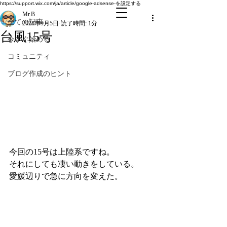
全ての記事
https://support.wix.com/ja/article/google-adsense-を設定する
Mr.B
全ての記事
2025年9月5日
読了時間: 1分
台風15号
今すぐ始める
コミュニティ
ブログ作成のヒント
今回の15号は上陸系ですね。
それにしても凄い動きをしている。
愛媛辺りで急に方向を変えた。