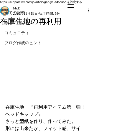
全ての記事
https://support.wix.com/ja/article/google-adsense-を設定する
Mr.B
全ての記事
2020年11月19日
読了時間: 1分
在庫生地の再利用
今すぐ始める
コミュニティ
ブログ作成のヒント
在庫生地　『再利用アイテム第一弾！ 
ヘッドキャップ』
さっと型紙を作り、作ってみた。
形には出来たが、フィット感、サイ