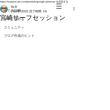
全ての記事
https://support.wix.com/ja/article/google-adsense-を設定する
Mr.B
全ての記事
2023年3月8日
読了時間: 1分
宮崎サーフセッション
今すぐ始める
コミュニティ
ブログ作成のヒント