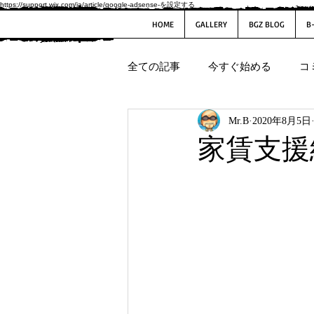
https://support.wix.com/ja/article/google-adsense-を設定する
HOME
GALLERY
BGZ BLOG
B
全ての記事
今すぐ始める
コ
Mr.B
2020年8月5日
家賃支援