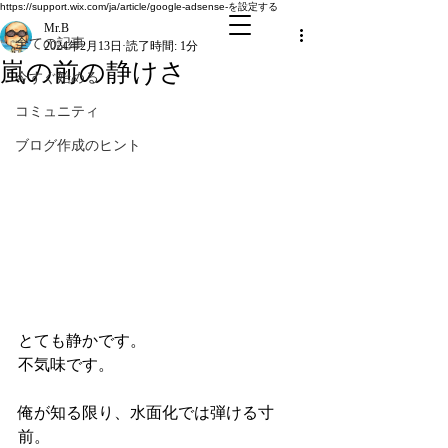
全ての記事
https://support.wix.com/ja/article/google-adsense-を設定する
Mr.B
全ての記事
2024年2月13日
読了時間: 1分
嵐の前の静けさ
今すぐ始める
コミュニティ
ブログ作成のヒント
とても静かです。
不気味です。
俺が知る限り、水面化では弾ける寸
前。