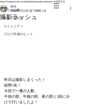
全ての記事
https://support.wix.com/ja/article/google-adsense-を設定する
Mr.B
全ての記事
2019年1月31日
読了時間: 1分
撮影ラッシュ
今すぐ始める
コミュニティ
ブログ作成のヒント
昨日は撮影しまくった！
総勢5名！
今回で一番の人数。
午前の部、午後の部、夜の部と3回に分
けて行いましたよ！