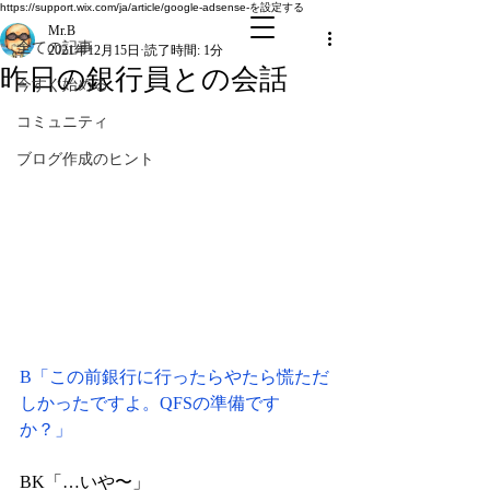
全ての記事
https://support.wix.com/ja/article/google-adsense-を設定する
Mr.B
全ての記事
2021年12月15日
読了時間: 1分
昨日の銀行員との会話
今すぐ始める
コミュニティ
ブログ作成のヒント
B「この前銀行に行ったらやたら慌ただ
しかったですよ。QFSの準備です
か？」
BK「…いや〜」