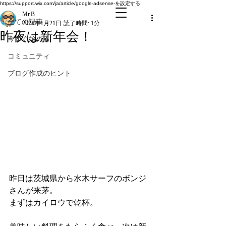
全ての記事
https://support.wix.com/ja/article/google-adsense-を設定する
Mr.B
全ての記事
2025年1月21日
読了時間: 1分
昨夜は新年会！
今すぐ始める
コミュニティ
ブログ作成のヒント
昨日は茨城県から水木サーフのボンジ
さんが来茅。
まずはカイロウで乾杯。