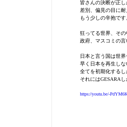
皆さんの決断が正し
差別、偏見の目に耐
もう少しの辛抱です
狂ってる世界、その
政府、マスコミの言
日本と言う国は世界
早く日本を再生しな
全てを初期化するし
それにはGESARA
https://youtu.be/-PdYM6