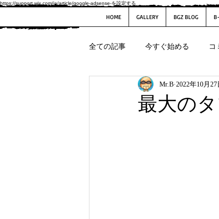
https://support.wix.com/ja/article/google-adsense-を設定する
HOME
GALLERY
BGZ BLOG
B
全ての記事
今すぐ始める
コ
Mr.B
2022年10月2
最大のタ