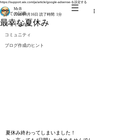
全ての記事
https://support.wix.com/ja/article/google-adsense-を設定する
Mr.B
全ての記事
2018年8月16日
読了時間: 1分
最幸な夏休み
今すぐ始める
コミュニティ
ブログ作成のヒント
夏休み終わってしまいました！