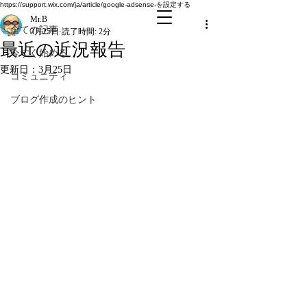
全ての記事
https://support.wix.com/ja/article/google-adsense-を設定する
Mr.B
全ての記事
3月25日
読了時間: 2分
最近の近況報告
今すぐ始める
更新日：
3月25日
コミュニティ
ブログ作成のヒント