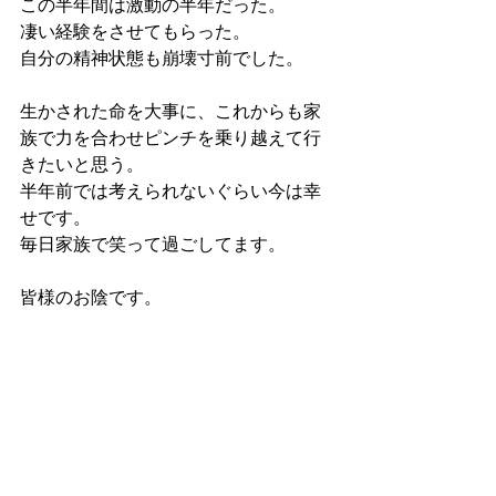
この半年間は激動の半年だった。
凄い経験をさせてもらった。
自分の精神状態も崩壊寸前でした。
生かされた命を大事に、これからも家
族で力を合わせピンチを乗り越えて行
きたいと思う。
半年前では考えられないぐらい今は幸
せです。
毎日家族で笑って過ごしてます。
皆様のお陰です。
ありがとうございました。
あとは息子の難病が治ってくれれば良
いのですが、あと何十年後に治るのか
分かりません。一生治らなくても我が
家は幸せです。