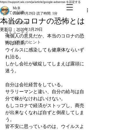
全ての記事
https://support.wix.com/ja/article/google-adsense-を設定する
Mr.B
全ての記事
2020年3月29日
読了時間: 1分
本当のコロナの恐怖とは
今すぐ始める
更新日：
2020年3月29日
コミュニティ
俺個人の意見だか、本当のコロナの恐
ブログ作成のヒント
怖は経済。
ウイルスに感染しても健康体ならいず
れ治る。
しかし会社が破綻してしまえば露頭に
迷う。
自分は会社経営をしている。
サラリーマンと違い、自分の給与は自
分で稼がなければいけない。
もしコロナで経済がストップし、商売
が出来なくなれば自ずと倒産してしま
う。
皆不安に思っているのは、ウイルスよ