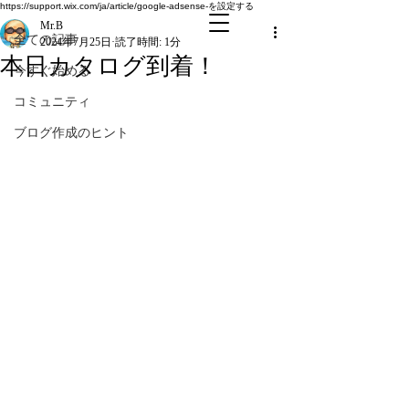
全ての記事
https://support.wix.com/ja/article/google-adsense-を設定する
Mr.B
全ての記事
2024年7月25日
読了時間: 1分
本日カタログ到着！
今すぐ始める
コミュニティ
ブログ作成のヒント