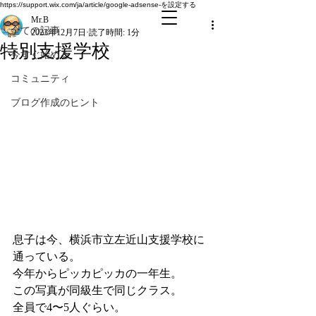
全ての記事
https://support.wix.com/ja/article/google-adsense-を設定する
Mr.B
全ての記事
2023年12月7日
読了時間: 1分
特別支援学校
今すぐ始める
コミュニティ
ブログ作成のヒント
息子は今、横浜市立左近山支援学校に
通っている。
今年からピッカピッカの一年生。
この写真が同級生で同じクラス。
全員で4〜5人ぐらい。