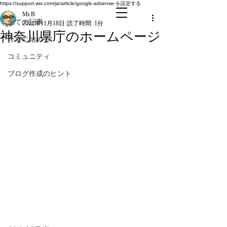
全ての記事
https://support.wix.com/ja/article/google-adsense-を設定する
Mr.B
全ての記事
2022年11月18日
読了時間: 1分
神奈川県庁のホームページ
今すぐ始める
コミュニティ
ブログ作成のヒント