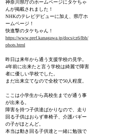
神奈川県庁のホームページにタケちゃ
んが掲載されました！
NHKのテレビデビューに加え、県庁ホ
ームページ！
快進撃のタケちゃん！
https://www.pref.kanagawa.jp/docs/cz6/lbh/
phots.html
昨日は来年から通う支援学校の見学。
4年前に出来たと言う学校は綺麗で障害
者に優しい学校でした。
まだ出来立てなので全校で50人程度。
ここは小学生から高校生までが通う事
が出来る。
障害を持つ子供達ばかりなので、走り
回る子供はおらず車椅子、介護バギー
の子がほとんど。
本当は動き回る子供達と一緒に勉強で