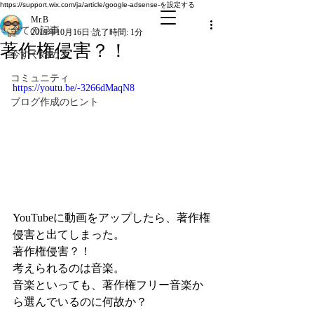
全ての記事
https://support.wix.com/ja/article/google-adsense-を設定する
Mr.B
全ての記事
2019年10月16日
読了時間: 1分
著作権侵害？！
今すぐ始める
コミュニティ
https://youtu.be/-3266dMaqN8
ブログ作成のヒント
YouTubeに動画をアップしたら、著作権
侵害と出てしまった。
著作権侵害？！
考えられるのは音楽。
音楽といっても、著作権フリー音楽か
ら選んでいるのに何故か？