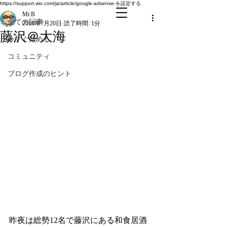
全ての記事
https://support.wix.com/ja/article/google-adsense-を設定する
Mr.B
全ての記事
2019年7月20日
読了時間: 1分
藤沢＠大海
今すぐ始める
コミュニティ
ブログ作成のヒント
昨夜は総勢12名で藤沢にある和食居酒