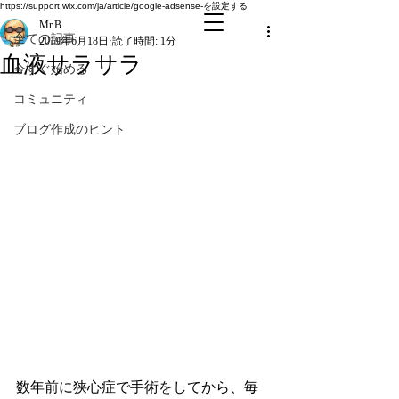
全ての記事
https://support.wix.com/ja/article/google-adsense-を設定する
Mr.B
全ての記事
2019年6月18日
読了時間: 1分
血液サラサラ
今すぐ始める
コミュニティ
ブログ作成のヒント
数年前に狭心症で手術をしてから、毎