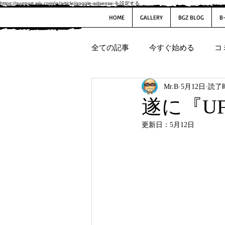
https://support.wix.com/ja/article/google-adsense-を設定する
HOME
GALLERY
BGZ BLOG
B
全ての記事
今すぐ始める
コ
Mr.B
5月12日
読了時
遂に『U
更新日：
5月12日