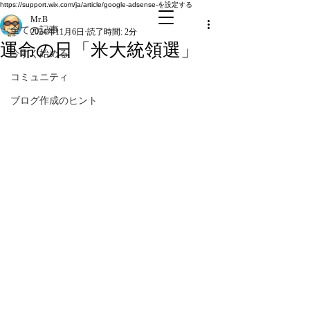
全ての記事
https://support.wix.com/ja/article/google-adsense-を設定する
Mr.B
全ての記事
2024年11月6日
読了時間: 2分
運命の日「米大統領選」
今すぐ始める
コミュニティ
ブログ作成のヒント