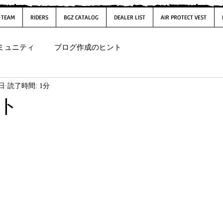
-TEAM
RIDERS
BGZ CATALOG
DEALER LIST
AIR PROTECT VEST
ミュニティ
ブログ作成のヒント
6日
読了時間: 1分
ト