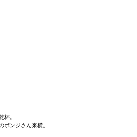
乾杯。
のボンジさん来横。