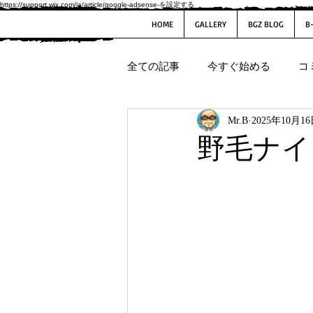
https://support.wix.com/ja/article/google-adsense-を設定する
HOME
GALLERY
BGZ BLOG
B
全ての記事
今すぐ始める
コ
Mr.B
2025年10月1
野毛ナイ