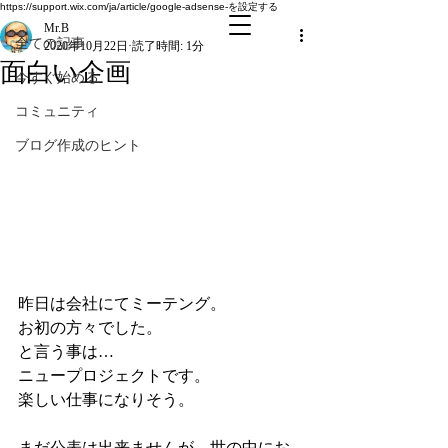
全ての記事
https://support.wix.com/ja/article/google-adsense-を設定する
Mr.B
全ての記事
2020年10月22日
読了時間: 1分
面白い企画
今すぐ始める
コミュニティ
ブログ作成のヒント
昨日は会社にてミーテング。
お初の方々でした。
と言う事は…
ニュープロジェクトです。
楽しい仕事になりそう。
まだ公表は出来ませんが、世の中にお