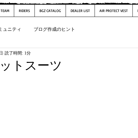
-TEAM
RIDERS
BGZ CATALOG
DEALER LIST
AIR PROTECT VEST
ミュニティ
ブログ作成のヒント
0日
読了時間: 1分
ェットスーツ