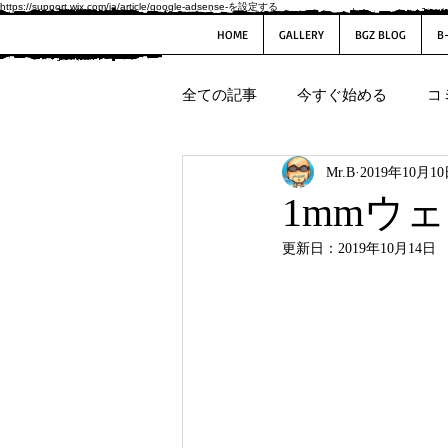
https://support.wix.com/ja/article/google-adsense-を設定する
HOME
GALLERY
BGZ BLOG
B
全ての記事
今すぐ始める
コ
Mr.B
2019年10月1
1mmウ
更新日：
2019年10月14日