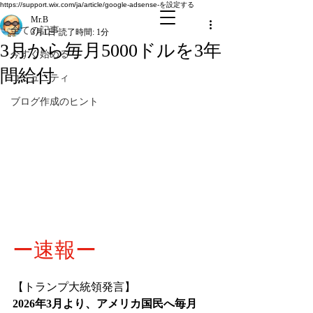
全ての記事
https://support.wix.com/ja/article/google-adsense-を設定する
Mr.B
全ての記事
3月1日
読了時間: 1分
3月から毎月5000ドルを3年
今すぐ始める
間給付
コミュニティ
ブログ作成のヒント
ー速報ー
【トランプ大統領発言】
2026年3月より、アメリカ国民へ毎月