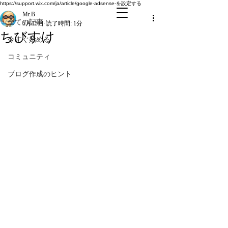
全ての記事
https://support.wix.com/ja/article/google-adsense-を設定する
Mr.B
全ての記事
5月15日
読了時間: 1分
ちびすけ
今すぐ始める
コミュニティ
ブログ作成のヒント